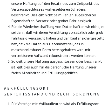
unsere Haftung auf den Ersatz des zum Zeitpunkt des
Vertragsabschlusses vorhersehbaren Schadens
beschränkt. Dies gilt nicht beim Fehlen zugesicherter
Eigenschaften, Vorsatz oder grober Fahrlässigkeit.
Für die Wiederbeschaffung von Daten haften wir nicht, es
sei denn, daß wir deren Vernichtung vorsätzlich oder grob
fahrlässig verursacht haben und der Käufer sichergestellt
hat, daß die Daten aus Datenmaterial, das in
maschinenlesbarer Form bereitgehalten wird, mit
vertretbarem Aufwand rekonstruiert werden können.
Soweit unsere Haftung ausgeschlossen oder beschränkt
ist, gilt dies auch für die persönliche Haftung unserer
freien Mitarbeiter und Erfüllungsgehilfen.
9. E R F Ü L L U N G S O R T ,
G E R I C H T S S T A N D U N D R E C H T S O R D N U N G
Für Verträge mit Vollkaufleuten wird als Erfüllungsort