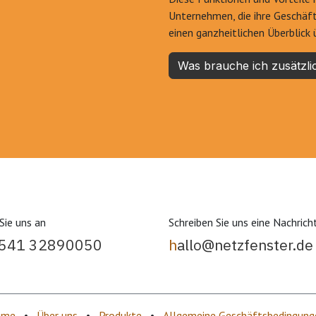
Unternehmen, die ihre Geschäft
einen ganzheitlichen Überblick
Was brauche ich zusätzli
Sie uns an
Schreiben Sie uns eine Nachrich
 541 32890050
h
allo@netzfenster.de
ome
•
Über uns
•
Produkte
•
Allgemeine Geschäftsbedingung