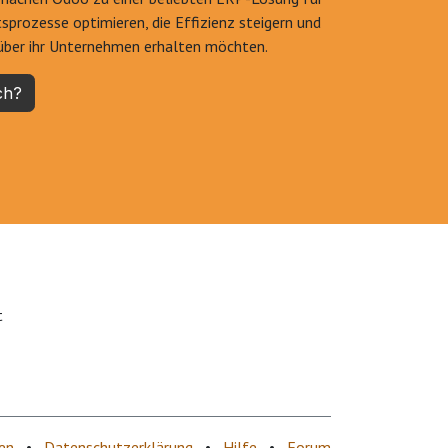
sprozesse optimieren, die Effizienz steigern und
 über ihr Unternehmen erhalten möchten.
ch?
t
en
•
Datenschutzerklärung
•
Hilfe
•
Forum