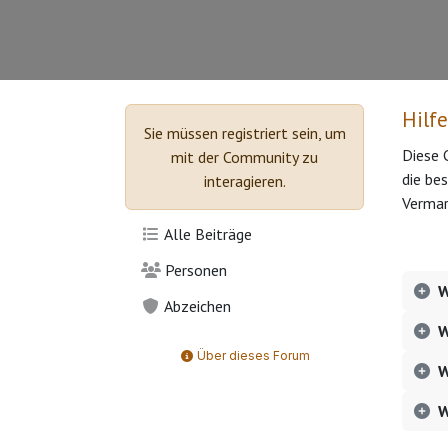
Hilfe
Sie müssen registriert sein, um
Diese 
mit der Community zu
die be
interagieren.
Vermar
Alle Beiträge
Personen
W
Abzeichen
W
Über dieses Forum
W
W