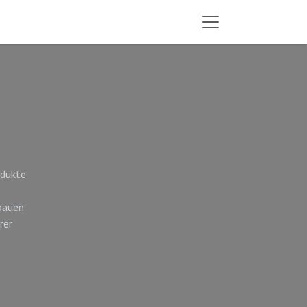
odukte
 bauen
rer